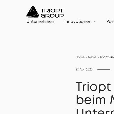
Unternehmen
Innovationen
Por
Home
News
Triopt G
27. Apr. 2023
Triop
beim 
Unter