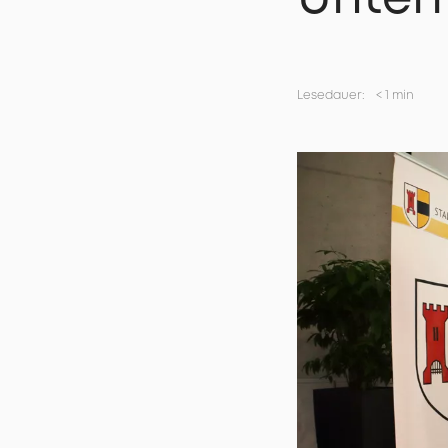
Lesedauer:
<
1 min