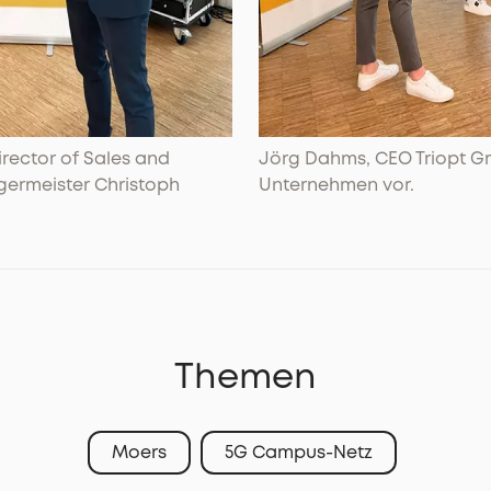
irector of Sales and
Jörg Dahms, CEO Triopt Gro
germeister Christoph
Unternehmen vor.
Themen
Moers
5G Campus-Netz