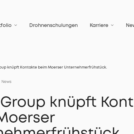
tfolio
Drohnenschulungen
Karriere
Ne
roup knüpft Kontakte beim Moerser Unternehmerfrühstück.
News
t Group knüpft Kon
Moerser
nehmerfrühstück.