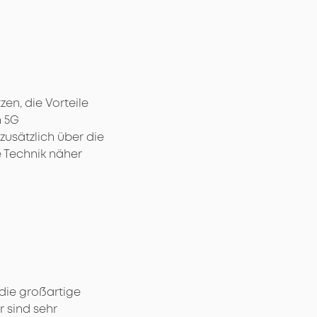
en, die Vorteile
n 5G
usätzlich über die
 Technik näher
 die großartige
 sind sehr