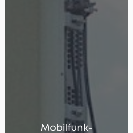
Line
Of
Sight
Test.