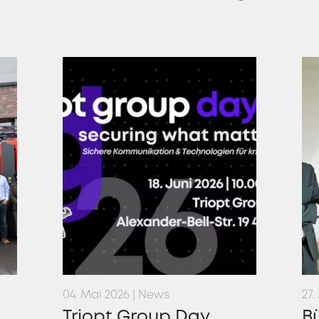
04. Mai 2026 | News
27.
Triopt Group Day
Bü