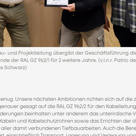
au- und Projektleitung übergibt der Geschäftsführung di
e der RAL GZ 962/1 für 2 weitere Jahre. (v.l.n.r. Patric d
s Schwarz)
enug. Unsere nächsten Ambitionen richten sich auf die z
 genauer gesagt auf die RAL GZ 962/2 für den Kabelleitun
rderungen beinhalten unter anderem das unterirdische 
 Kabeln und Kabelschutzrohren sowie das Errichten der
e aller damit verbundenen Tiefbauarbeiten. Auch die Ber
t, einschließlich Transport, Lagerung und Verlegung von