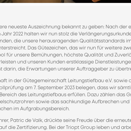
nsere neueste Auszeichnung bekannt zu geben: Nach der 
im Jahr 2022 halten wir nun stolz die Verlängerungsurkunde
änden, die unsere herausragenden Qualitätsstandards im
terstreicht. Das Gütezeichen, das wir nun für weitere zw
mbol für unsere Bemühungen, höchste Qualität und Zuverlä
eisten und unseren Kunden erstklassige Dienstleistungen
ht darin, die Erwartungen unserer Auftraggeber zu übertr
aft in der Gütegemeinschaft Leitungstiefbau e.V. sowie d
llprüfung am 7. September 2023 belegen, dass wir sämtl
ereich des Leitungstiefbaus erfüllen. Dazu zählen das G
elschutzrohren sowie das sachkundige Aufbrechen und 
lächen im Aufgrabungsbereich.
rer, Patric de Valk, drückte seine Freude über die erneu
z auf die Zertifizierung. Bei der Triopt Group leben und ar