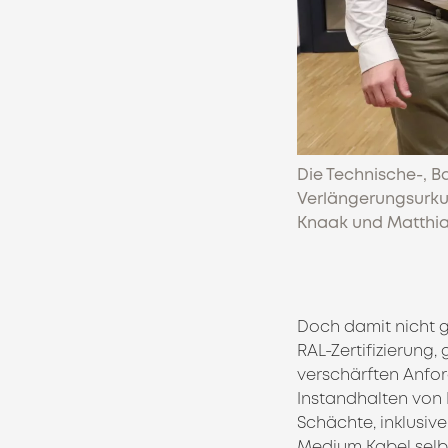
Die Technische-, B
Verlängerungsurkund
Knaak und Matthia
Doch damit nicht g
RAL-Zertifizierung,
verschärften Anfo
Instandhalten von
Schächte, inklusiv
Medium Kabel selbs