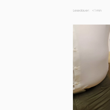
Lesedauer:
<
1 min