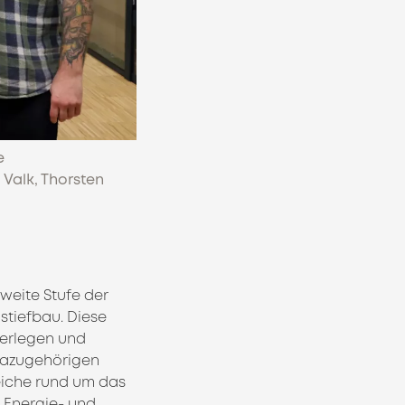
e
e Valk, Thorsten
weite Stufe der
gstiefbau. Diese
Verlegen und
 dazugehörigen
eiche rund um das
 Energie- und