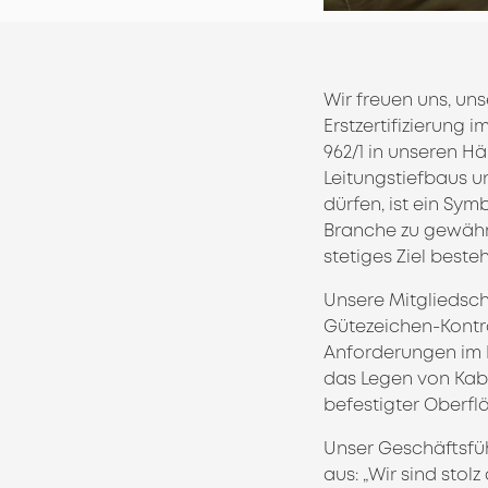
Wir freuen uns, u
Erstzertifizierung 
962/1 in unseren H
Leitungstiefbaus un
dürfen, ist ein Sy
Branche zu gewährl
stetiges Ziel beste
Unsere Mitgliedsch
Gütezeichen-Kontro
Anforderungen im B
das Legen von Kab
befestigter Oberf
Unser Geschäftsfüh
aus: „Wir sind stol